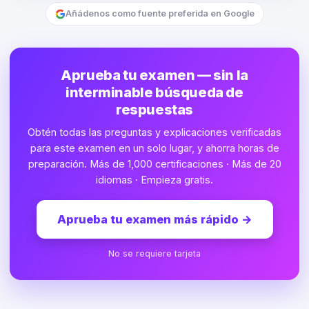
Añádenos como fuente preferida en Google
Aprueba tu examen — sin la
interminable búsqueda de
respuestas
Obtén todas las preguntas y explicaciones verificadas
para este examen en un solo lugar, y ahorra horas de
preparación. Más de 1,000 certificaciones · Más de 20
idiomas · Empieza gratis.
Aprueba tu examen más rápido
→
No se requiere tarjeta